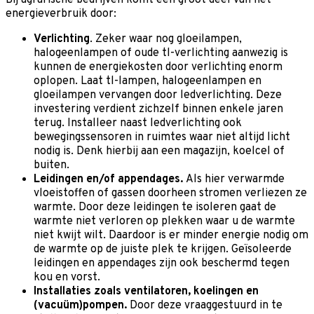
Bij agrarische bedrijven komt een groot deel van het
energieverbruik door:
Verlichting
. Zeker waar nog gloeilampen,
halogeenlampen of oude tl-verlichting aanwezig is
kunnen de energiekosten door verlichting enorm
oplopen. Laat tl-lampen, halogeenlampen en
gloeilampen vervangen door ledverlichting. Deze
investering verdient zichzelf binnen enkele jaren
terug. Installeer naast ledverlichting ook
bewegingssensoren in ruimtes waar niet altijd licht
nodig is. Denk hierbij aan een magazijn, koelcel of
buiten.
Leidingen en/of appendages.
Als hier verwarmde
vloeistoffen of gassen doorheen stromen verliezen ze
warmte. Door deze leidingen te isoleren gaat de
warmte niet verloren op plekken waar u de warmte
niet kwijt wilt. Daardoor is er minder energie nodig om
de warmte op de juiste plek te krijgen. Geïsoleerde
leidingen en appendages zijn ook beschermd tegen
kou en vorst.
Installaties zoals ventilatoren, koelingen en
(vacuüm)pompen.
Door deze vraaggestuurd in te