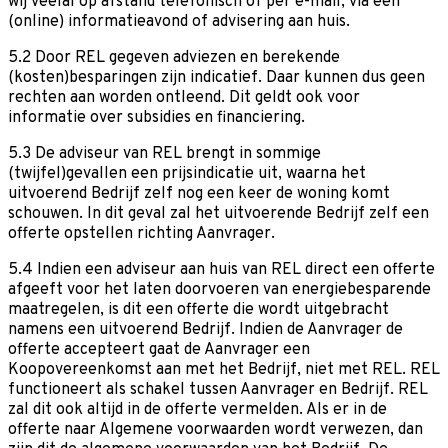
wij veelal op afstand telefonisch of per e-mail, via een
(online) informatieavond of advisering aan huis.
5.2 Door REL gegeven adviezen en berekende
(kosten)besparingen zijn indicatief. Daar kunnen dus geen
rechten aan worden ontleend. Dit geldt ook voor
informatie over subsidies en financiering.
5.3 De adviseur van REL brengt in sommige
(twijfel)gevallen een prijsindicatie uit, waarna het
uitvoerend Bedrijf zelf nog een keer de woning komt
schouwen. In dit geval zal het uitvoerende Bedrijf zelf een
offerte opstellen richting Aanvrager.
5.4 Indien een adviseur aan huis van REL direct een offerte
afgeeft voor het laten doorvoeren van energiebesparende
maatregelen, is dit een offerte die wordt uitgebracht
namens een uitvoerend Bedrijf. Indien de Aanvrager de
offerte accepteert gaat de Aanvrager een
Koopovereenkomst aan met het Bedrijf, niet met REL. REL
functioneert als schakel tussen Aanvrager en Bedrijf. REL
zal dit ook altijd in de offerte vermelden. Als er in de
offerte naar Algemene voorwaarden wordt verwezen, dan