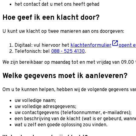
het contact dat u met ons heeft gehad
Hoe geef ik een klacht door?
U kunt uw klacht op twee manieren aan ons doorgeven:
Digitaal: vul hiervoor het
klachtenformulier
opent e
Te­le­fo­nisch: bel
088 - 525 4130
.
We zijn bereikbaar op maan­dag tot en met vrij­dag van 09.00 
Welke gegevens moet ik aanleveren?
Om u te kunnen helpen, hebben wij de volgende gegevens van
uw volledige naam;
uw volledige adresgegevens;
uw contactgegevens (te­le­foon­num­mer, e-mail­adres);
een be­schrij­ving van de klacht (wat is er ge­beurd, wan
wat u zelf een goe­de op­los­sing zou vin­den.