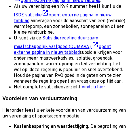
opent externe pagina in nieuw tabblad
.
Als uw vereniging een KvK nummer heeft kunt u de
ISDE subsidie
opent externe pagina in nieuw
tabblad
aanvragen voor de aanschaf van een (hybride)
warmtepomp, een zonneboiler, zonnepanelen of een
kleine windturbine.
U kunt via de
Subsidieregeling duurzaam
maatschappelijk vastgoed (DUMAVA)
opent
externe pagina in nieuw tabblad
subsidie krijgen voor
onder meer maatwerkadvies, isolatie, groendak,
zonnepanelen, warmtepomp en led verlichting. Let
wel op: deze regeling is populair en snel overtekend.
Houd de pagina van RvO goed in de gaten om te zien
wanneer de regeling opent en vraag deze op tijd aan.
Het complete subsidieoverzicht
vindt u hier
.
Voordelen van verduurzaming
Hieronder leest u enkele voordelen van verduurzaming van
uw vereniging of sportaccommodatie.
Kostenbesparing en waardestijging.
De begroting van