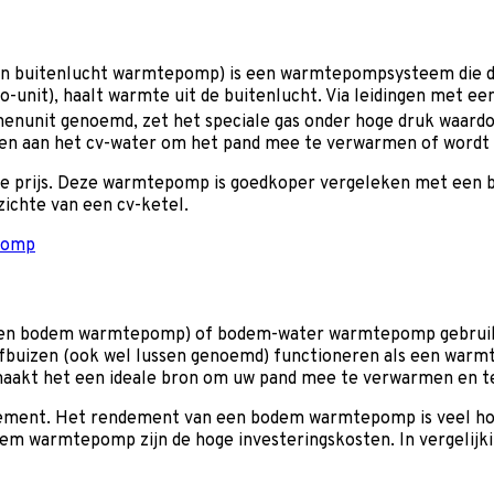
en buitenlucht warmtepomp) is een warmtepompsysteem die de
rco-unit), haalt warmte uit de buitenlucht. Via leidingen met 
nunit genoemd, zet het speciale gas onder hoge druk waardo
n aan het cv-water om het pand mee te verwarmen of wordt o
 de prijs. Deze warmtepomp is goedkoper vergeleken met ee
ichte van een cv-ketel.
epomp
 een bodem warmtepomp) of bodem-water warmtepomp gebruik
fbuizen (ook wel lussen genoemd) functioneren als een warmt
 maakt het een ideale bron om uw pand mee te verwarmen en t
ment. Het rendement van een bodem warmtepomp is veel hoge
dem warmtepomp zijn de hoge investeringskosten. In vergelij